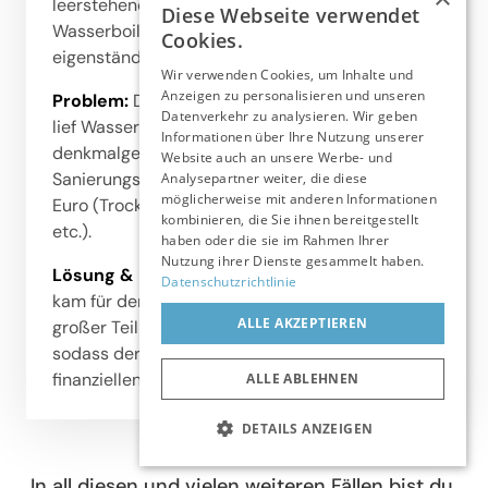
leerstehendes Haus angemietet. Der defekte 
Diese Webseite verwendet
Wasserboiler wurde von den Handwerkern 
Cookies.
eigenständig „repariert“.
Wir verwenden Cookies, um Inhalte und
Anzeigen zu personalisieren und unseren
Problem:
 Durch die unsachgemäße Reparatur 
Datenverkehr zu analysieren. Wir geben
lief Wasser aus und setzte das gesamte 
Informationen über Ihre Nutzung unserer
denkmalgeschützte Gebäude unter Wasser. Die 
Website auch an unsere Werbe- und
Sanierungskosten beliefen sich auf rund 54.000 
Analysepartner weiter, die diese
möglicherweise mit anderen Informationen
Euro (Trocknung, Putzarbeiten, Malerarbeiten 
kombinieren, die Sie ihnen bereitgestellt
etc.).
haben oder die sie im Rahmen Ihrer
Nutzung ihrer Dienste gesammelt haben.
Lösung 
& 
Ergebnis:
 Die Betriebshaftpflicht 
Datenschutzrichtlinie
kam für den Schaden auf. Damit konnte ein 
ALLE AKZEPTIEREN
großer Teil der Kosten abgefangen werden, 
sodass der Vermieter keine zusätzlichen 
finanziellen Einbußen hatte.
ALLE ABLEHNEN
DETAILS ANZEIGEN
UNBEDINGT ERFORDERLICH
In all diesen und vielen weiteren Fällen bist du 